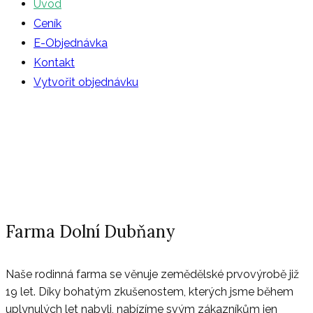
Úvod
Ceník
E-Objednávka
Kontakt
Vytvořit objednávku
Oznámení: Výroba jitrnic a jelit opět až od
října. Jitrnicový a jelitový prejt stále
zůstávají v nabídce.
Farma Dolní Dubňany
Naše rodinná farma se věnuje zemědělské prvovýrobě již
19 let. Díky bohatým zkušenostem, kterých jsme během
uplynulých let
nabyli, nabízíme svým zákazníkům jen