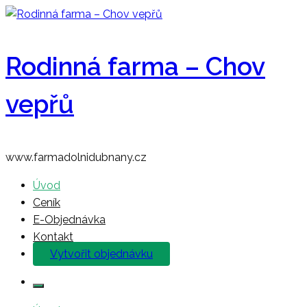
Rodinná farma – Chov
vepřů
www.farmadolnidubnany.cz
Úvod
Ceník
E-Objednávka
Kontakt
Vytvořit objednávku